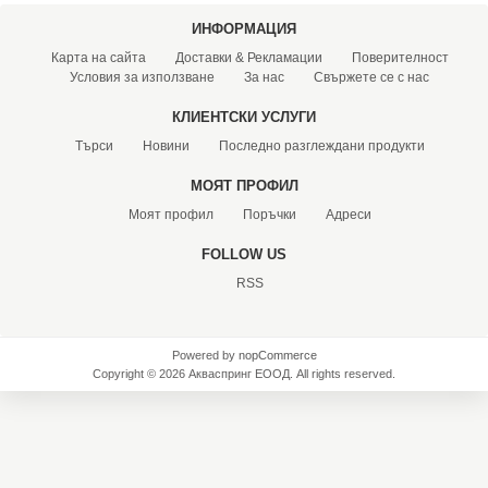
ИНФОРМАЦИЯ
ХИДРОФОРНИ СЪДОВЕ (0)
Карта на сайта
Доставки & Рекламации
Поверителност
Условия за използване
За нас
Свържете се с нас
СПРИНКЛЕРИ (0)
КЛИЕНТСКИ УСЛУГИ
Търси
Новини
Последно разглеждани продукти
STAINLESS STELL PIPES AND PRESS FITTINGS (2)
МОЯТ ПРОФИЛ
ОМЕКОТИТЕЛИ (0)
Моят профил
Поръчки
Адреси
FOLLOW US
КОМПОНЕНТИ ЗА ОМЕКОТИТЕЛНИ СИСТЕМИ (6)
RSS
Powered by
nopCommerce
Copyright © 2026 Акваспринг ЕООД. All rights reserved.