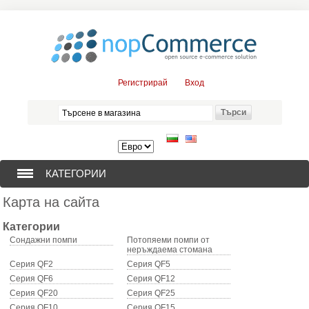
Регистрирай
Вход
КАТЕГОРИИ
Карта на сайта
СОНДАЖНИ ПОМПИ (376)
Категории
ПОТОПЯЕМИ ДВИГАТЕЛИ (57)
Сондажни помпи
Потопяеми помпи от
неръждаема стомана
Серия QF2
Серия QF5
СОЛАРНИ ПОМПИ (0)
Серия QF6
Серия QF12
Серия QF20
Серия QF25
ЦЕНТРОБЕЖНИ ПОМПИ (3)
Серия QF10
Серия QF15