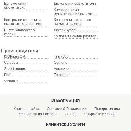
Едноколонни
Двуколонни омекотители
омекотители
Компоненти за
омекотителни системи
Контролни клапани за
Контролни клапани за
омекотителни системи
пясъчни филтри
PE/стъклопластови
Дистрибутори
колони
Съдове за солен разтвор
Производители
ISOPipes S.A.
TeslaSub
Calpeda
Conforto
Shakti pumps
Aquasystem
Elbi
Zeta plast
Victaulic
ИНФОРМАЦИЯ
Карта на сайта
Доставки & Рекламации
Поверителност
Условия за използване
За нас
Свържете се с нас
КЛИЕНТСКИ УСЛУГИ