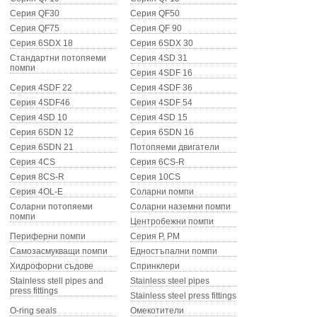
Серия QF30
Серия QF50
Серия QF75
Серия QF 90
ХИДРОФОРНИ СЪДОВЕ (0)
Серия 6SDX 18
Серия 6SDX 30
Стандартни потопяеми
Серия 4SD 31
СПРИНКЛЕРИ (0)
помпи
Серия 4SDF 16
Серия 4SDF 22
Серия 4SDF 36
STAINLESS STELL PIPES AND PRESS FITTINGS (2)
Серия 4SDF46
Серия 4SDF 54
Серия 4SD 10
Серия 4SD 15
Серия 6SDN 12
Серия 6SDN 16
ОМЕКОТИТЕЛИ (0)
Серия 6SDN 21
Потопяеми двигатели
Серия 4CS
Серия 6CS-R
КОМПОНЕНТИ ЗА ОМЕКОТИТЕЛНИ СИСТЕМИ (6)
Серия 8CS-R
Серия 10CS
Серия 4OL-E
Соларни помпи
Соларни потопяеми
Соларни наземни помпи
помпи
Центробежни помпи
Периферни помпи
Серия P, PM
Самозасмукващи помпи
Едностъпални помпи
Хидрофорни съдове
Спринклери
Stainless stell pipes and
Stainless steel pipes
press fittings
Stainless steel press fittings
O-ring seals
Омекотители