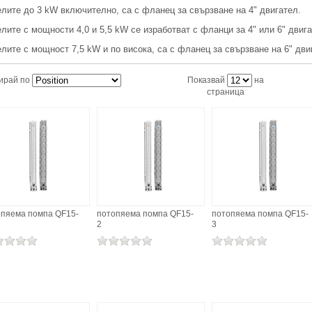
лите до 3 kW включително, са с фланец за свързване на 4" двигател.
лите с мощности 4,0 и 5,5 kW се изработват с фланци за 4" или 6" двига
лите с мощност 7,5 kW и по висока, са с фланец за свързване на 6" дви
ирай по
Показвай
на
страница
опяема помпа QF15-
потопяема помпа QF15-
потопяема помпа QF15-
2
3