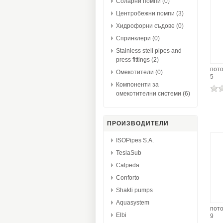
Соларни помпи (0)
Центробежни помпи (3)
Хидрофорни съдове (0)
Спринклери (0)
Stainless stell pipes and
press fittings (2)
пот
Омекотители (0)
5
Компоненти за
омекотителни системи (6)
ПРОИЗВОДИТЕЛИ
ISOPipes S.A.
TeslaSub
Calpeda
Conforto
Shakti pumps
Aquasystem
пот
Elbi
9