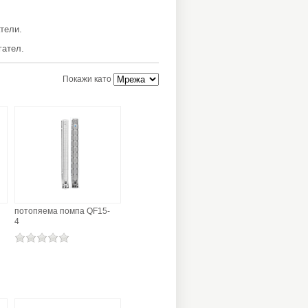
тели.
гател.
Покажи като
потопяема помпа QF15-
4