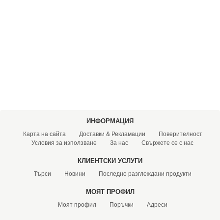
ХИДРОФОРНИ СЪДОВЕ (0)
СПРИНКЛЕРИ (0)
STAINLESS STELL PIPES AND PRESS FITTINGS (2)
ОМЕКОТИТЕЛИ (0)
КОМПОНЕНТИ ЗА ОМЕКОТИТЕЛНИ СИСТЕМИ (6)
ИНФОРМАЦИЯ
Карта на сайта
Доставки & Рекламации
Поверителност
Условия за използване
За нас
Свържете се с нас
КЛИЕНТСКИ УСЛУГИ
Търси
Новини
Последно разглеждани продукти
МОЯТ ПРОФИЛ
Моят профил
Поръчки
Адреси