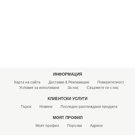
ХИДРОФОРНИ СЪДОВЕ (0)
СПРИНКЛЕРИ (0)
STAINLESS STELL PIPES AND PRESS FITTINGS (2)
ОМЕКОТИТЕЛИ (0)
КОМПОНЕНТИ ЗА ОМЕКОТИТЕЛНИ СИСТЕМИ (6)
ИНФОРМАЦИЯ
Карта на сайта
Доставки & Рекламации
Поверителност
Условия за използване
За нас
Свържете се с нас
КЛИЕНТСКИ УСЛУГИ
Търси
Новини
Последно разглеждани продукти
МОЯТ ПРОФИЛ
Моят профил
Поръчки
Адреси