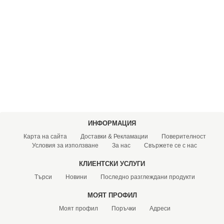
ХИДРОФОРНИ СЪДОВЕ (0)
СПРИНКЛЕРИ (0)
STAINLESS STELL PIPES AND PRESS FITTINGS (2)
ОМЕКОТИТЕЛИ (0)
КОМПОНЕНТИ ЗА ОМЕКОТИТЕЛНИ СИСТЕМИ (6)
ИНФОРМАЦИЯ
Карта на сайта
Доставки & Рекламации
Поверителност
Условия за използване
За нас
Свържете се с нас
КЛИЕНТСКИ УСЛУГИ
Търси
Новини
Последно разглеждани продукти
МОЯТ ПРОФИЛ
Моят профил
Поръчки
Адреси