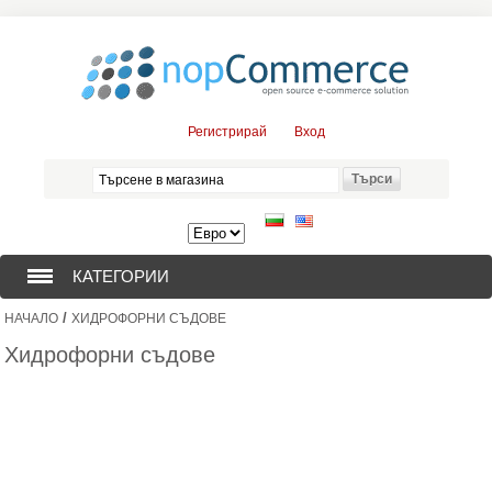
Регистрирай
Вход
КАТЕГОРИИ
/
НАЧАЛО
ХИДРОФОРНИ СЪДОВЕ
СОНДАЖНИ ПОМПИ (376)
Хидрофорни съдове
ПОТОПЯЕМИ ДВИГАТЕЛИ (57)
СОЛАРНИ ПОМПИ (0)
ЦЕНТРОБЕЖНИ ПОМПИ (3)