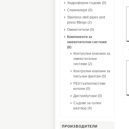
Хидрофорни съдове (0)
Спринклери (0)
Stainless stell pipes and
press fittings (2)
Омекотители (0)
Компоненти за
омекотителни системи
(6)
Контролни клапани за
омекотителни
системи (2)
Контролни клапани за
пясъчни филтри (0)
PE/стъклопластови
колони (0)
Дистрибутори (0)
Съдове за солен
разтвор (4)
ПРОИЗВОДИТЕЛИ