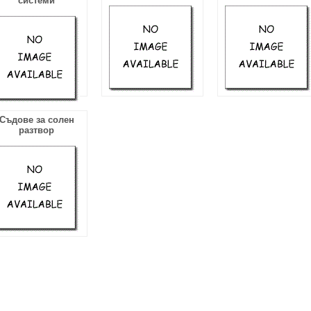
системи
Съдове за солен
разтвор