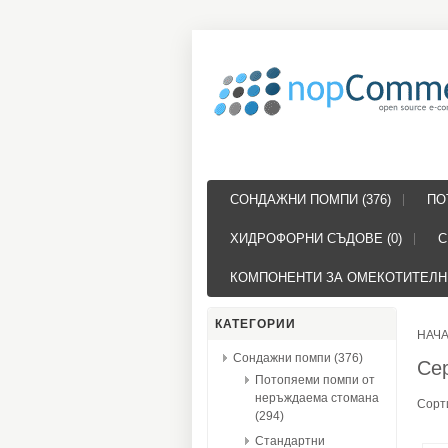
СОНДАЖНИ ПОМПИ (376)
ПО
ХИДРОФОРНИ СЪДОВЕ (0)
С
КОМПОНЕНТИ ЗА ОМЕКОТИТЕЛНИ
КАТЕГОРИИ
НАЧ
Сондажни помпи (376)
Се
Потопяеми помпи от
неръждаема стомана
Сорт
(294)
Стандартни