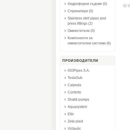
Хидрофорни съдове (0)
Спринклери (0)
Stainless stell pipes and
press fittings (2)
Омекотители (0)
Компоненти за
омекотителни системи (6)
ПРОИЗВОДИТЕЛИ
ISOPipes S.A.
TeslaSub
Calpeda
Conforto
Shakti pumps
Aquasystem
Elbi
Zeta plast
Victaulic