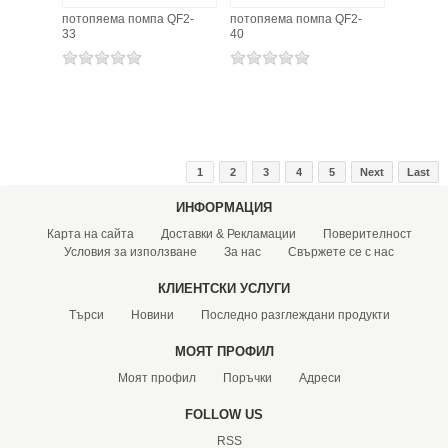
потопяема помпа QF2-
потопяема помпа QF2-
33
40
1
2
3
4
5
Next
Last
ИНФОРМАЦИЯ
Карта на сайта
Доставки & Рекламации
Поверителност
Условия за използване
За нас
Свържете се с нас
КЛИЕНТСКИ УСЛУГИ
Търси
Новини
Последно разглеждани продукти
МОЯТ ПРОФИЛ
Моят профил
Поръчки
Адреси
FOLLOW US
RSS