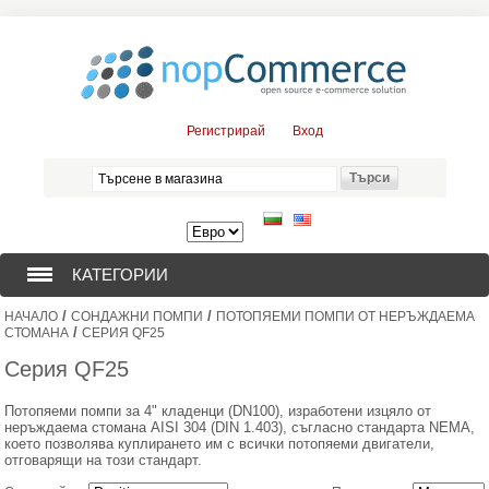
Регистрирай
Вход
КАТЕГОРИИ
/
/
НАЧАЛО
СОНДАЖНИ ПОМПИ
ПОТОПЯЕМИ ПОМПИ ОТ НЕРЪЖДАЕМА
СОНДАЖНИ ПОМПИ (376)
/
СТОМАНА
СЕРИЯ QF25
Серия QF25
ПОТОПЯЕМИ ДВИГАТЕЛИ (57)
Потопяеми помпи за 4" кладенци (DN100), изработени изцяло от
неръждаема стомана AISI 304 (DIN 1.403), съгласно стандарта NEMA,
СОЛАРНИ ПОМПИ (0)
което позволява куплирането им с всички потопяеми двигатели,
отговарящи на този стандарт.
ЦЕНТРОБЕЖНИ ПОМПИ (3)