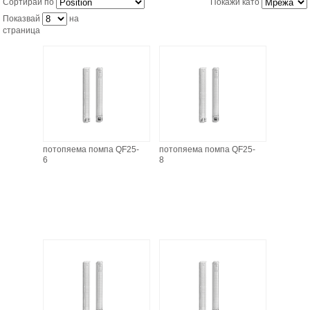
Сортирай по
Покажи като
Показвай
на
страница
ХИДРОФОРНИ СЪДОВЕ (0)
СПРИНКЛЕРИ (0)
STAINLESS STELL PIPES AND PRESS FITTINGS (2)
ОМЕКОТИТЕЛИ (0)
потопяема помпа QF25-
потопяема помпа QF25-
6
8
КОМПОНЕНТИ ЗА ОМЕКОТИТЕЛНИ СИСТЕМИ (6)