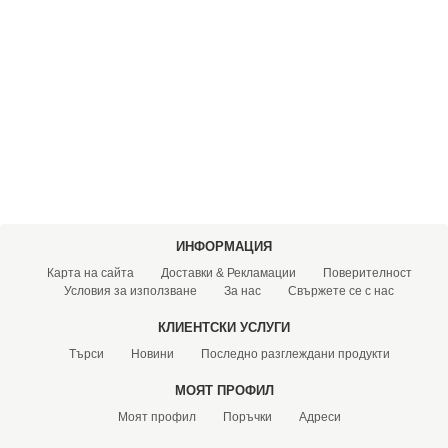
ХИДРОФОРНИ СЪДОВЕ (0)
СПРИНКЛЕРИ (0)
STAINLESS STELL PIPES AND PRESS FITTINGS (2)
ОМЕКОТИТЕЛИ (0)
КОМПОНЕНТИ ЗА ОМЕКОТИТЕЛНИ СИСТЕМИ (6)
ИНФОРМАЦИЯ
Карта на сайта
Доставки & Рекламации
Поверителност
Условия за използване
За нас
Свържете се с нас
КЛИЕНТСКИ УСЛУГИ
Търси
Новини
Последно разглеждани продукти
МОЯТ ПРОФИЛ
Моят профил
Поръчки
Адреси