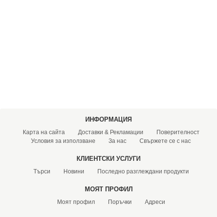
ХИДРОФОРНИ СЪДОВЕ (0)
СПРИНКЛЕРИ (0)
STAINLESS STELL PIPES AND PRESS FITTINGS (2)
ОМЕКОТИТЕЛИ (0)
КОМПОНЕНТИ ЗА ОМЕКОТИТЕЛНИ СИСТЕМИ (6)
ИНФОРМАЦИЯ
Карта на сайта
Доставки & Рекламации
Поверителност
Условия за използване
За нас
Свържете се с нас
КЛИЕНТСКИ УСЛУГИ
Търси
Новини
Последно разглеждани продукти
МОЯТ ПРОФИЛ
Моят профил
Поръчки
Адреси