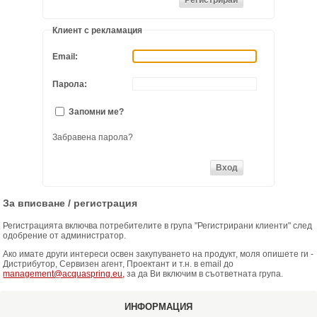
Клиент с рекламация
ХИДРОФОРНИ СЪДОВЕ (0)
Email:
СПРИНКЛЕРИ (0)
Парола:
STAINLESS STELL PIPES AND PRESS FITTINGS (2)
Запомни ме?
ОМЕКОТИТЕЛИ (0)
Забравена парола?
КОМПОНЕНТИ ЗА ОМЕКОТИТЕЛНИ СИСТЕМИ (6)
За вписване / регистрация
Регистрацията включва потребителите в група "Регистрирани клиенти" след
одобрение от администратор.
Ако имате други интереси освен закупуването на продукт, моля опишете ги -
Дистрибутор, Сервизен агент, Проектант и т.н. в email до
management@acquaspring.eu,
за да Ви включим в съответната група.
ИНФОРМАЦИЯ